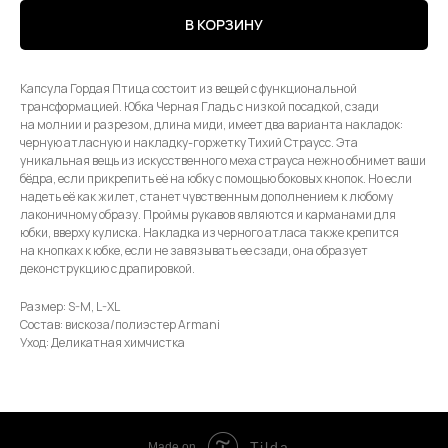
В КОРЗИНУ
Капсула Гордая Птица состоит из вещей с функциональной
трансформацией. Юбка Черная Гладь с низкой посадкой, сзади
на молнии и разрезом, длина миди, имеет два варианта накладок:
черную атласную и накладку-горжетку Тихий Страусс. Эта
уникальная вещь из искусственного меха страуса нежно обнимет ваши
бёдра, если прикрепить её на юбку с помощью боковых кнопок. Но если
надеть её как жилет, станет чувственным дополнением к любому
лаконичному образу. Проймы рукавов являются и карманами для
юбки, вверху кулиска. Накладка из черного атласа также крепится
на кнопках к юбке, если не завязывать ее сзади, она образует
деконструкцию с драпировкой.
Размер: S-M, L-XL
Состав: вискоза/полиэстер Armani
Уход: Деликатная химчистка
Tilda
Made on