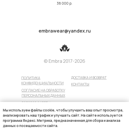
38 000
р.
embrawear@yandex.ru
© Embra 2017-2026
ДОСТАВКА И ВОЗВРАТ
ПОЛИТИКА
КОНФИДЕНЦИАЛЬНОСТИ
КОНТАКТЫ
СОГЛАСИЕ НА ОБРАБОТКУ
ПЕРСОНАЛЬНЫХ ДАННЫХ
ДОГОВОР ОФЕРТЫ
Мы используем файлы cookie, чтобы улучшить ваш опыт просмотра,
ПОЛЬЗОВАТЕЛЬСКОЕ СОГЛАШЕНИЕ
анализировать наш трафик и улучшать сайт. На сайте используется
программа Яндекс. Метрика, предназначенная для сбора и анализа
данных о посещаемости сайта.